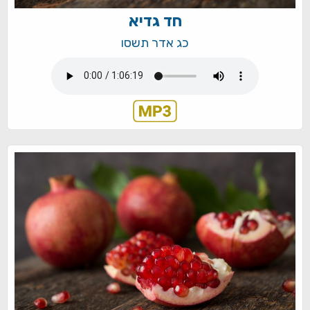
חד גדיא
כג אדר תשסו