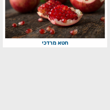
חטא מרדכי
תשס"ז
מה היה חטאו האמיתי של מרדכי על פי ר' צדוק הכהן
מלובלין.